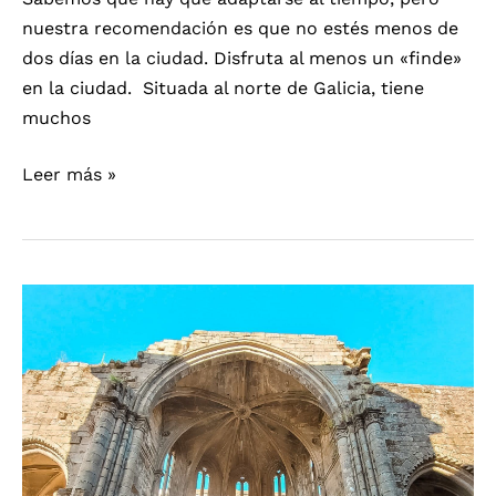
nuestra recomendación es que no estés menos de
dos días en la ciudad. Disfruta al menos un «finde»
en la ciudad. Situada al norte de Galicia, tiene
muchos
A
Leer más »
Coruña:
disfrútala
en
un
Fin
de
Semana