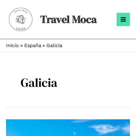
Ir
al
Travel Moca
contenido
Mai
Men
Inicio
España
Galicia
Galicia