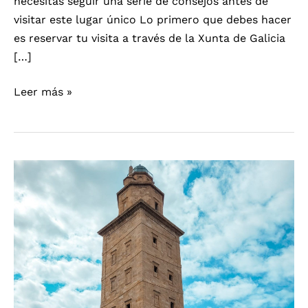
necesitas seguir una serie de consejos antes de
visitar este lugar único Lo primero que debes hacer
es reservar tu visita a través de la Xunta de Galicia
[…]
Descubre
Leer más »
la
Isla
de
Ons