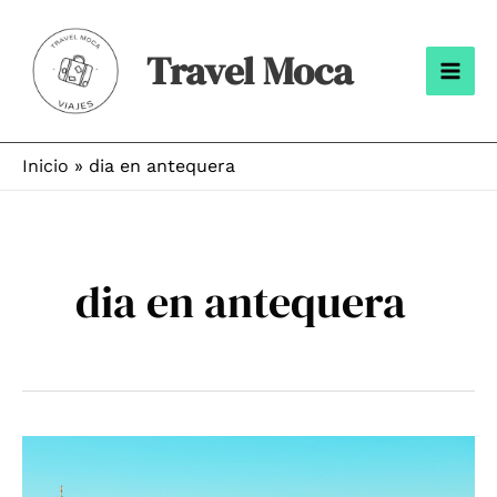
Ir
al
Travel Moca
contenido
Mai
Men
Inicio
dia en antequera
dia en antequera