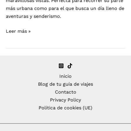
maravillosas vistas. Perfecta para recorrer su parte
más urbana como para el que busca un día lleno de
aventuras y senderismo.
Día
Leer más »
en
Antequera
Inicio
Blog de tu guía de viajes
Contacto
Privacy Policy
Política de cookies (UE)